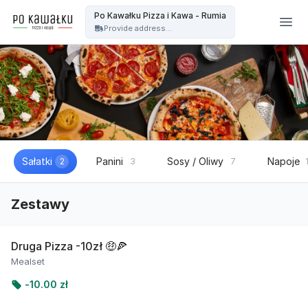
Po kawałku Pizza i kawa - OFICJALNA STRONA - Po Kawałku Pizza i Kawa - Rumia
Po Kawałku Pizza i Kawa - Rumia
Provide address...
Sałatki
Panini
Sosy / Oliwy
Napoje
2
3
7
Zestawy
Druga Pizza -10zł 🤑🍕
Mealset
-
10.00 zł