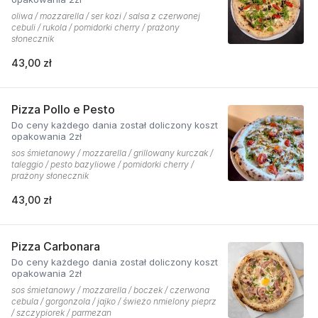
oliwa / mozzarella / ser kozi / salsa z czerwonej
cebuli / rukola / pomidorki cherry / prażony
słonecznik
43,00 zł
Pizza Pollo e Pesto
Do ceny każdego dania został doliczony koszt
opakowania 2zł
sos śmietanowy / mozzarella / grillowany kurczak /
taleggio / pesto bazyliowe / pomidorki cherry /
prażony słonecznik
43,00 zł
Pizza Carbonara
Do ceny każdego dania został doliczony koszt
opakowania 2zł
sos śmietanowy / mozzarella / boczek / czerwona
cebula / gorgonzola / jajko / świeżo nmielony pieprz
/ szczypiorek / parmezan