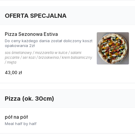
OFERTA SPECJALNA
Pizza Sezonowa Estiva
Do ceny każdego dania został doliczony koszt
opakowania 2zł
sos śmietanowy / mozzarella w kulce / salami
piccante / ser kozi / brzoskwinia / krem balsamiczny
/ mięta
43,00 zł
Pizza (ok. 30cm)
pół na pół
Meal half by half