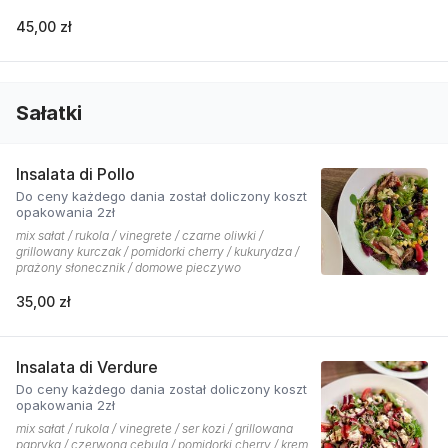
45,00 zł
Sałatki
Insalata di Pollo
Do ceny każdego dania został doliczony koszt
opakowania 2zł
mix sałat / rukola / vinegrete / czarne oliwki /
grillowany kurczak / pomidorki cherry / kukurydza /
prażony słonecznik / domowe pieczywo
35,00 zł
Insalata di Verdure
Do ceny każdego dania został doliczony koszt
opakowania 2zł
mix sałat / rukola / vinegrete / ser kozi / grillowana
papryka / czerwona cebula / pomidorki cherry / krem