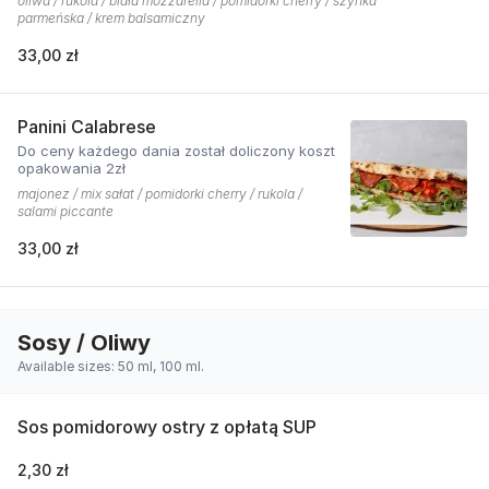
oliwa / rukola / biała mozzarella / pomidorki cherry / szynka
parmeńska / krem balsamiczny
33,00 zł
Panini Calabrese
Do ceny każdego dania został doliczony koszt
opakowania 2zł
majonez / mix sałat / pomidorki cherry / rukola /
salami piccante
33,00 zł
Sosy / Oliwy
Available sizes: 50 ml, 100 ml.
Sos pomidorowy ostry z opłatą SUP
2,30 zł