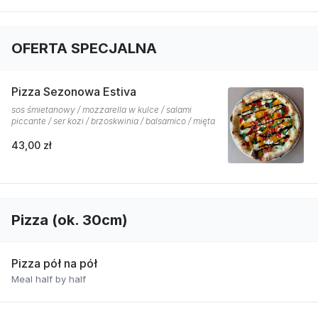
OFERTA SPECJALNA
Pizza Sezonowa Estiva
sos śmietanowy / mozzarella w kulce / salami
piccante / ser kozi / brzoskwinia / balsamico / mięta
43,00 zł
Pizza (ok. 30cm)
Pizza pół na pół
Meal half by half