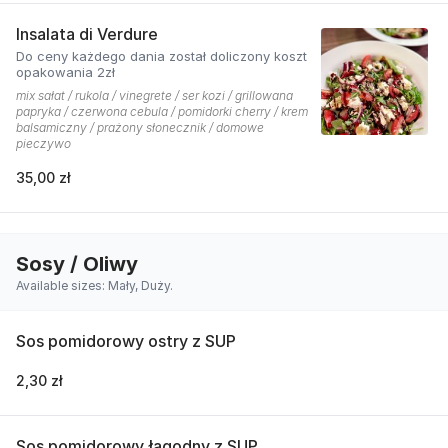
Insalata di Verdure
Do ceny każdego dania został doliczony koszt
opakowania 2zł
mix sałat / rukola / vinegrete / ser kozi / grillowana
papryka / czerwona cebula / pomidorki cherry / krem
balsamiczny / prażony słonecznik / domowe
pieczywo
35,00 zł
Sosy / Oliwy
Available sizes: Mały, Duży.
Sos pomidorowy ostry z SUP
2,30 zł
Sos pomidorowy łagodny z SUP