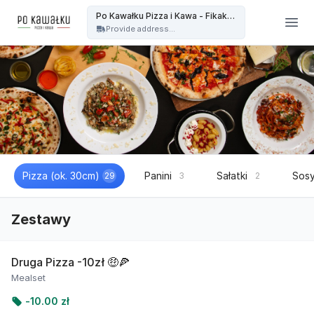
Po kawałku Pizza i kawa - OFICJALNA STRONA - Po Kawałku Pizza i Kawa - Fikakowo
Po Kawałku Pizza i Kawa - Fikakowo
Provide address...
Pizza (ok. 30cm)
Panini
Sałatki
Sosy
29
3
2
Zestawy
Druga Pizza -10zł 🤑🍕
Mealset
-
10.00 zł