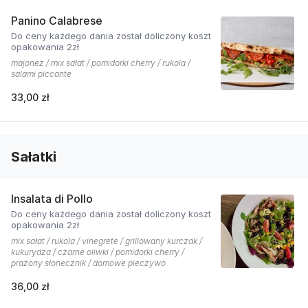
Panino Calabrese
Do ceny każdego dania został doliczony koszt
opakowania 2zł
majonez / mix sałat / pomidorki cherry / rukola /
salami piccante
33,00 zł
Sałatki
Insalata di Pollo
Do ceny każdego dania został doliczony koszt
opakowania 2zł
mix sałat / rukola / vinegrete / grillowany kurczak /
kukurydza / czarne oliwki / pomidorki cherry /
prażony słonecznik / domowe pieczywo
36,00 zł