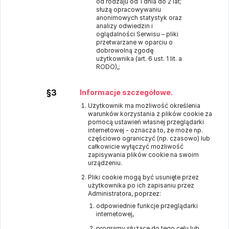
od rodzaju od 1 dnia do 2 lat;
służą opracowywaniu
anonimowych statystyk oraz
analizy odwiedzin i
oglądalności Serwisu – pliki
przetwarzane w oparciu o
dobrowolną zgodę
użytkownika (art. 6 ust. 1 lit. a
RODO),;
§3
Informacje szczegółowe.
Użytkownik ma możliwość określenia
warunków korzystania z plików cookie za
pomocą ustawień własnej przeglądarki
internetowej - oznacza to, że może np.
częściowo ograniczyć (np. czasowo) lub
całkowicie wyłączyć możliwość
zapisywania plików cookie na swoim
urządzeniu.
Pliki cookie mogą być usunięte przez
użytkownika po ich zapisaniu przez
Administratora, poprzez:
odpowiednie funkcje przeglądarki
internetowej,
programy służące do tego celu lub