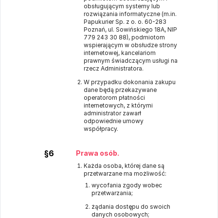
obsługującym systemy lub
rozwiązania informatyczne (m.in.
Papukurier Sp. z o. o. 60-283
Poznań, ul. Sowińskiego 18A, NIP
779 243 30 88), podmiotom
wspierającym w obsłudze strony
internetowej, kancelariom
prawnym świadczącym usługi na
rzecz Administratora.
W przypadku dokonania zakupu
dane będą przekazywane
operatorom płatności
internetowych, z którymi
administrator zawarł
odpowiednie umowy
współpracy.
§6
Prawa osób.
Każda osoba, której dane są
przetwarzane ma możliwość:
wycofania zgody wobec
przetwarzania;
żądania dostępu do swoich
danych osobowych;