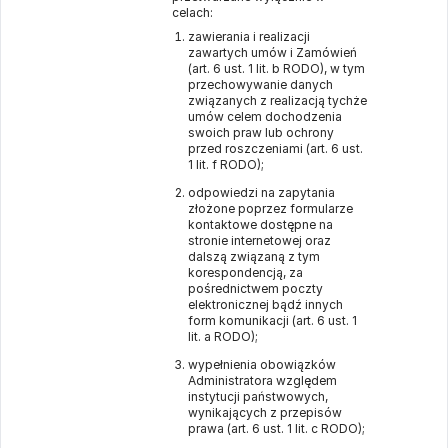
celach:
zawierania i realizacji
zawartych umów i Zamówień
(art. 6 ust. 1 lit. b RODO), w tym
przechowywanie danych
związanych z realizacją tychże
umów celem dochodzenia
swoich praw lub ochrony
przed roszczeniami (art. 6 ust.
1 lit. f RODO);
odpowiedzi na zapytania
złożone poprzez formularze
kontaktowe dostępne na
stronie internetowej oraz
dalszą związaną z tym
korespondencją, za
pośrednictwem poczty
elektronicznej bądź innych
form komunikacji (art. 6 ust. 1
lit. a RODO);
wypełnienia obowiązków
Administratora względem
instytucji państwowych,
wynikających z przepisów
prawa (art. 6 ust. 1 lit. c RODO);