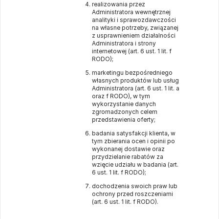
realizowania przez
Administratora wewnętrznej
analityki i sprawozdawczości
na własne potrzeby, związanej
z usprawnieniem działalności
Administratora i strony
internetowej (art. 6 ust. 1 lit. f
RODO);
marketingu bezpośredniego
własnych produktów lub usług
Administratora (art. 6 ust. 1 lit. a
oraz f RODO), w tym
wykorzystanie danych
zgromadzonych celem
przedstawienia oferty;
badania satysfakcji klienta, w
tym zbierania ocen i opinii po
wykonanej dostawie oraz
przydzielanie rabatów za
wzięcie udziału w badania (art.
6 ust. 1 lit. f RODO);
dochodzenia swoich praw lub
ochrony przed roszczeniami
(art. 6 ust. 1 lit. f RODO).