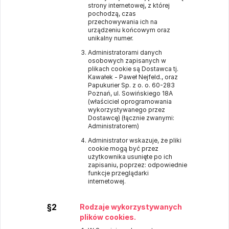
strony internetowej, z której
pochodzą, czas
przechowywania ich na
urządzeniu końcowym oraz
unikalny numer.
Administratorami danych
osobowych zapisanych w
plikach cookie są Dostawca tj.
Kawałek - Paweł Nejfeld., oraz
Papukurier Sp. z o. o. 60-283
Poznań, ul. Sowińskiego 18A
(właściciel oprogramowania
wykorzystywanego przez
Dostawcę) (łącznie zwanymi:
Administratorem)
Administrator wskazuje, że pliki
cookie mogą być przez
użytkownika usunięte po ich
zapisaniu, poprzez: odpowiednie
funkcje przeglądarki
internetowej.
§2
Rodzaje wykorzystywanych
plików cookies.