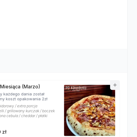
 Miesiąca (Marzo)
y każdego dania został
ony koszt opakowania 2zł
idorowy / extra porcja
li / grillowany kurczak / boczek
na cebula / cheddar / płatki
 zł