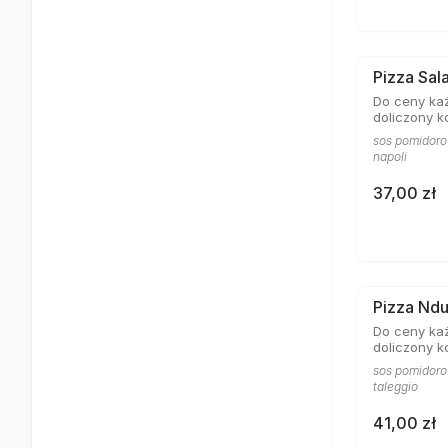
Pizza Sa
Do ceny każ
doliczony k
sos pomidoro
napoli
37,00 zł
Pizza Ndu
Do ceny każ
doliczony k
sos pomidorow
taleggio
41,00 zł