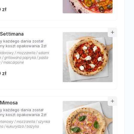
 zł
 Settimana
y każdego dania został
ony koszt opakowania 2zł
idorowy / mozzarella / salami
 / grillowana papryka / pasta
a / mascarpone
 zł
 Mimosa
y każdego dania został
ony koszt opakowania 2zł
etanowy / mozzarella / szynka
a / kukurydza / bazylia