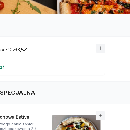
y
za -10zł 🤑🍕
zł
 SPECJALNA
zonowa Estiva
dego dania został
oszt opakowania 2zł