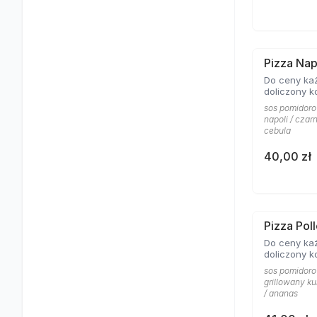
Pizza Nap
Do ceny każ
doliczony k
sos pomidoro
napoli / czar
cebula
40,00 zł
Pizza Pol
Do ceny każ
doliczony k
sos pomidoro
grillowany ku
/ ananas