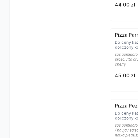
44,00 zł
Pizza Pa
Do ceny każ
doliczony k
sos pomidorow
prosciutto cr
cherry
45,00 zł
Pizza Pe
Do ceny każ
doliczony k
sos pomidoro
/ nduja / sal
natka pietrus