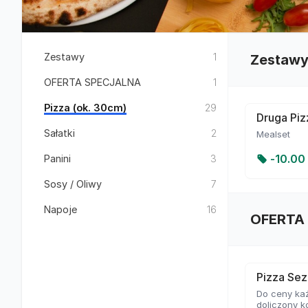
Zestawy
1
Zestaw
OFERTA SPECJALNA
1
Pizza (ok. 30cm)
29
Druga Piz
Sałatki
2
Mealset
-
10.00 
Panini
3
Sosy / Oliwy
7
Napoje
16
OFERTA
Pizza Se
Do ceny każ
doliczony k