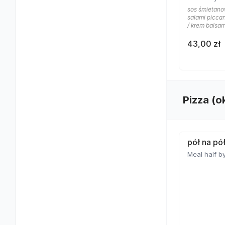
sos śmietano
salami piccan
/ krem balsam
43,00 zł
Pizza (o
pół na pó
Meal half by