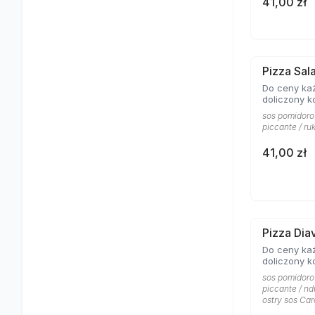
41,00 zł
Pizza Sa
Do ceny każ
doliczony k
sos pomidoro
piccante / ru
41,00 zł
Pizza Dia
Do ceny każ
doliczony k
sos pomidoro
piccante / nd
ostry sos Car