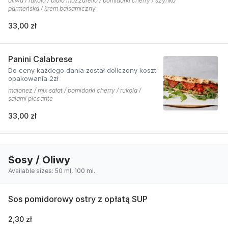
oliwa / rukola / biała mozzarella / pomidorki cherry / szynka
parmeńska / krem balsamiczny
33,00 zł
Panini Calabrese
Do ceny każdego dania został doliczony koszt
opakowania 2zł
majonez / mix sałat / pomidorki cherry / rukola /
salami piccante
33,00 zł
Sosy / Oliwy
Available sizes: 50 ml, 100 ml.
Sos pomidorowy ostry z opłatą SUP
2,30 zł