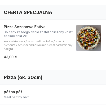
OFERTA SPECJALNA
Pizza Sezonowa Estiva
Do ceny każdego dania został doliczony koszt
opakowania 2zł
sos śmietanowy / mozzarella w kulce / salami
piccante / ser kozi / brzoskwinia / krem balsamiczny
/ mięta
43,00 zł
Pizza (ok. 30cm)
pół na pół
Meal half by half