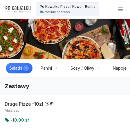
Po kawałku Pizza i kawa - OFICJALNA STRONA - Po Kawałku Pizza i Kawa - Rumia
Po Kawałku Pizza i Kawa - Rumia
Provide address...
Sałatki
Panini
Sosy / Oliwy
Napoje
2
3
7
Zestawy
Druga Pizza -10zł 🤑🍕
Mealset
-
10.00 zł