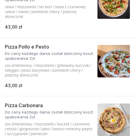
oliwa / mozzarella / ser kozi / salsa z czerwonej
cebuli / rukola / pomidorki cherry / prażony
słonecznik
43,00 zł
Pizza Pollo e Pesto
Do ceny każdego dania został doliczony koszt
opakowania 2zł
sos śmietanowy / mozzarella / grillowany kurczak /
taleggio / pesto bazyliowe / pomidorki cherry /
prażony słonecznik
43,00 zł
Pizza Carbonara
Do ceny każdego dania został doliczony koszt
opakowania 2zł
sos śmietanowy / mozzarella / boczek / czerwona
cebula / gorgonzola / jajko / świeżo nmielony pieprz
/ szczypiorek / parmezan