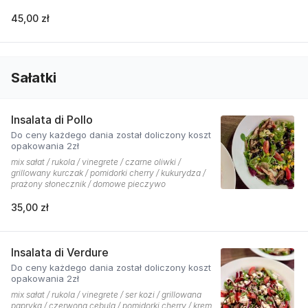
45,00 zł
Sałatki
Insalata di Pollo
Do ceny każdego dania został doliczony koszt
opakowania 2zł
mix sałat / rukola / vinegrete / czarne oliwki /
grillowany kurczak / pomidorki cherry / kukurydza /
prażony słonecznik / domowe pieczywo
35,00 zł
Insalata di Verdure
Do ceny każdego dania został doliczony koszt
opakowania 2zł
mix sałat / rukola / vinegrete / ser kozi / grillowana
papryka / czerwona cebula / pomidorki cherry / krem