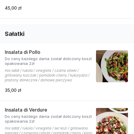
45,00 zł
Sałatki
Insalata di Pollo
Do ceny każdego dania został doliczony koszt
opakowania 2zł
mix sałat / rukola / vinegrete / czarne oliwki /
grillowany kurczak / pomidorki cherry / kukurydza /
prażony słonecznik / domowe pieczywo
35,00 zł
Insalata di Verdure
Do ceny każdego dania został doliczony koszt
opakowania 2zł
mix sałat / rukola / vinegrete / ser kozi / grillowana
papryka / czerwona cebula / pomidorki cherry / krem