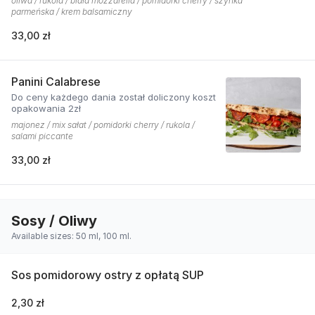
oliwa / rukola / biała mozzarella / pomidorki cherry / szynka
parmeńska / krem balsamiczny
33,00 zł
Panini Calabrese
Do ceny każdego dania został doliczony koszt
opakowania 2zł
majonez / mix sałat / pomidorki cherry / rukola /
salami piccante
33,00 zł
Sosy / Oliwy
Available sizes: 50 ml, 100 ml.
Sos pomidorowy ostry z opłatą SUP
2,30 zł