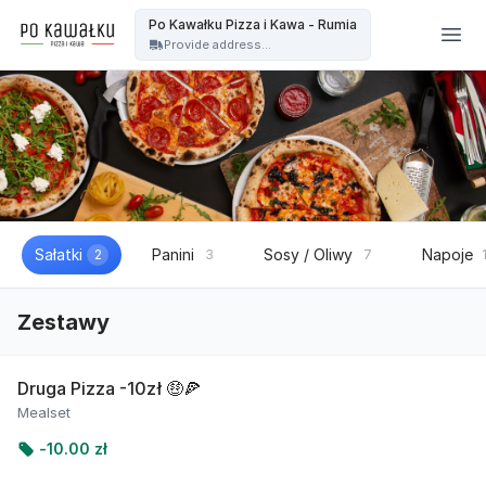
Po kawałku Pizza i kawa - OFICJALNA STRONA - Po Kawałku Pizza i Kawa - Rumia
Po Kawałku Pizza i Kawa - Rumia
Provide address...
Sałatki
Panini
Sosy / Oliwy
Napoje
2
3
7
Zestawy
Druga Pizza -10zł 🤑🍕
Mealset
-
10.00 zł