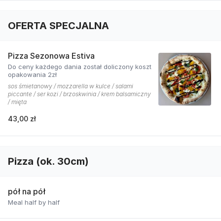
OFERTA SPECJALNA
Pizza Sezonowa Estiva
Do ceny każdego dania został doliczony koszt
opakowania 2zł
sos śmietanowy / mozzarella w kulce / salami
piccante / ser kozi / brzoskwinia / krem balsamiczny
/ mięta
43,00 zł
Pizza (ok. 30cm)
pół na pół
Meal half by half