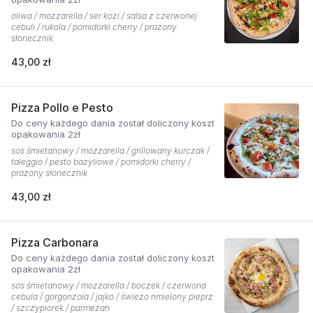
oliwa / mozzarella / ser kozi / salsa z czerwonej
cebuli / rukola / pomidorki cherry / prażony
słonecznik
43,00 zł
Pizza Pollo e Pesto
Do ceny każdego dania został doliczony koszt
opakowania 2zł
sos śmietanowy / mozzarella / grillowany kurczak /
taleggio / pesto bazyliowe / pomidorki cherry /
prażony słonecznik
43,00 zł
Pizza Carbonara
Do ceny każdego dania został doliczony koszt
opakowania 2zł
sos śmietanowy / mozzarella / boczek / czerwona
cebula / gorgonzola / jajko / świeżo nmielony pieprz
/ szczypiorek / parmezan