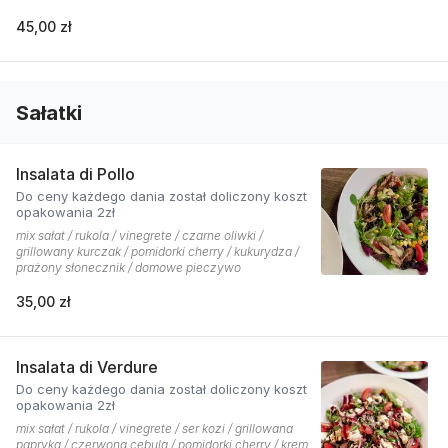
45,00 zł
Sałatki
Insalata di Pollo
Do ceny każdego dania został doliczony koszt
opakowania 2zł
mix sałat / rukola / vinegrete / czarne oliwki /
grillowany kurczak / pomidorki cherry / kukurydza /
prażony słonecznik / domowe pieczywo
35,00 zł
Insalata di Verdure
Do ceny każdego dania został doliczony koszt
opakowania 2zł
mix sałat / rukola / vinegrete / ser kozi / grillowana
papryka / czerwona cebula / pomidorki cherry / krem