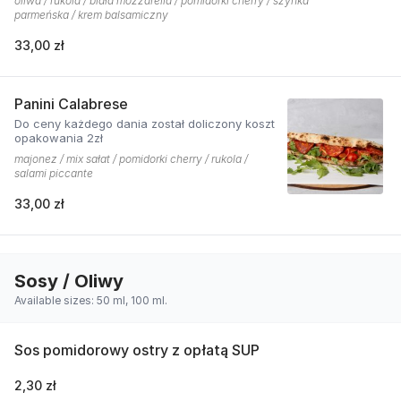
oliwa / rukola / biała mozzarella / pomidorki cherry / szynka
parmeńska / krem balsamiczny
33,00 zł
Panini Calabrese
Do ceny każdego dania został doliczony koszt
opakowania 2zł
majonez / mix sałat / pomidorki cherry / rukola /
salami piccante
33,00 zł
Sosy / Oliwy
Available sizes: 50 ml, 100 ml.
Sos pomidorowy ostry z opłatą SUP
2,30 zł