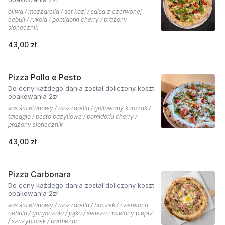
oliwa / mozzarella / ser kozi / salsa z czerwonej
cebuli / rukola / pomidorki cherry / prażony
słonecznik
43,00 zł
Pizza Pollo e Pesto
Do ceny każdego dania został doliczony koszt
opakowania 2zł
sos śmietanowy / mozzarella / grillowany kurczak /
taleggio / pesto bazyliowe / pomidorki cherry /
prażony słonecznik
43,00 zł
Pizza Carbonara
Do ceny każdego dania został doliczony koszt
opakowania 2zł
sos śmietanowy / mozzarella / boczek / czerwona
cebula / gorgonzola / jajko / świeżo nmielony pieprz
/ szczypiorek / parmezan