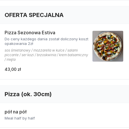
OFERTA SPECJALNA
Pizza Sezonowa Estiva
Do ceny każdego dania został doliczony koszt
opakowania 2zł
sos śmietanowy / mozzarella w kulce / salami
piccante / ser kozi / brzoskwinia / krem balsamiczny
/ mięta
43,00 zł
Pizza (ok. 30cm)
pół na pół
Meal half by half