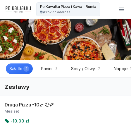
Po kawałku Pizza i kawa - OFICJALNA STRONA - Po Kawałku Pizza i Kawa - Rumia
Po Kawałku Pizza i Kawa - Rumia
Provide address...
Sałatki
Panini
Sosy / Oliwy
Napoje
2
3
7
Zestawy
Druga Pizza -10zł 🤑🍕
Mealset
-
10.00 zł