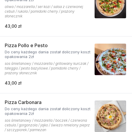
oliwa / mozzarella / ser kozi / salsa z czerwonej
cebuli / rukola / pomidorki cherry / prażony
słonecznik
43,00 zł
Pizza Pollo e Pesto
Do ceny każdego dania został doliczony koszt
opakowania 2zł
sos śmietanowy / mozzarella / grillowany kurczak /
taleggio / pesto bazyliowe / pomidorki cherry /
prażony słonecznik
43,00 zł
Pizza Carbonara
Do ceny każdego dania został doliczony koszt
opakowania 2zł
sos śmietanowy / mozzarella / boczek / czerwona
cebula / gorgonzola / jajko / świeżo nmielony pieprz
/ szczypiorek / parmezan