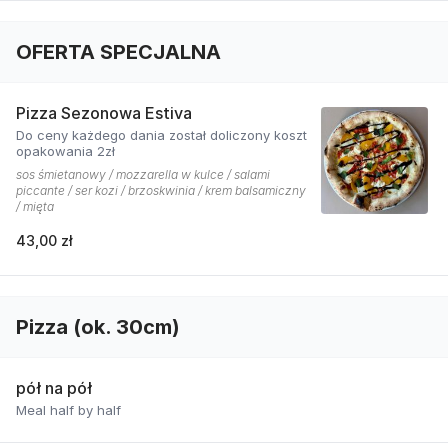
OFERTA SPECJALNA
Pizza Sezonowa Estiva
Do ceny każdego dania został doliczony koszt
opakowania 2zł
sos śmietanowy / mozzarella w kulce / salami
piccante / ser kozi / brzoskwinia / krem balsamiczny
/ mięta
43,00 zł
Pizza (ok. 30cm)
pół na pół
Meal half by half