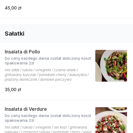
45,00 zł
Sałatki
Insalata di Pollo
Do ceny każdego dania został doliczony koszt
opakowania 2zł
mix sałat / rukola / vinegrete / czarne oliwki /
grillowany kurczak / pomidorki cherry / kukurydza /
prażony słonecznik / domowe pieczywo
35,00 zł
Insalata di Verdure
Do ceny każdego dania został doliczony koszt
opakowania 2zł
mix sałat / rukola / vinegrete / ser kozi / grillowana
papryka / czerwona cebula / pomidorki cherry / krem