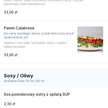
oliwa / rukola / biała mozzarella / pomidorki cherry / szynka
parmeńska / krem balsamiczny
33,00 zł
Panini Calabrese
Do ceny każdego dania został doliczony koszt
opakowania 2zł
majonez / mix sałat / pomidorki cherry / rukola /
salami piccante
33,00 zł
Sosy / Oliwy
Available sizes: 50 ml, 100 ml.
Sos pomidorowy ostry z opłatą SUP
2,30 zł