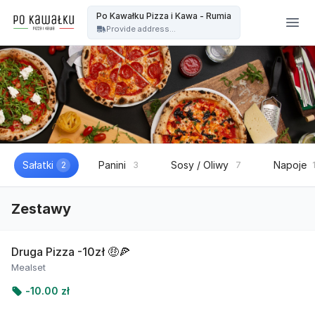
Po kawałku Pizza i kawa - OFICJALNA STRONA - Po Kawałku Pizza i Kawa - Rumia
Po Kawałku Pizza i Kawa - Rumia
Provide address...
Sałatki
Panini
Sosy / Oliwy
Napoje
2
3
7
Zestawy
Druga Pizza -10zł 🤑🍕
Mealset
-
10.00 zł