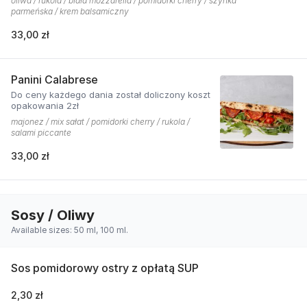
oliwa / rukola / biała mozzarella / pomidorki cherry / szynka
parmeńska / krem balsamiczny
33,00 zł
Panini Calabrese
Do ceny każdego dania został doliczony koszt
opakowania 2zł
majonez / mix sałat / pomidorki cherry / rukola /
salami piccante
33,00 zł
Sosy / Oliwy
Available sizes: 50 ml, 100 ml.
Sos pomidorowy ostry z opłatą SUP
2,30 zł