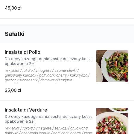
45,00 zł
Sałatki
Insalata di Pollo
Do ceny każdego dania został doliczony koszt
opakowania 2zł
mix sałat / rukola / vinegrete / czarne oliwki /
grillowany kurczak / pomidorki cherry / kukurydza /
prażony słonecznik / domowe pieczywo
35,00 zł
Insalata di Verdure
Do ceny każdego dania został doliczony koszt
opakowania 2zł
mix sałat / rukola / vinegrete / ser kozi / grillowana
papryka / czerwona cebula / pomidorki cherry / krem