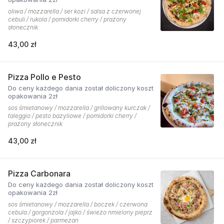
oliwa / mozzarella / ser kozi / salsa z czerwonej
cebuli / rukola / pomidorki cherry / prażony
słonecznik
43,00 zł
Pizza Pollo e Pesto
Do ceny każdego dania został doliczony koszt
opakowania 2zł
sos śmietanowy / mozzarella / grillowany kurczak /
taleggio / pesto bazyliowe / pomidorki cherry /
prażony słonecznik
43,00 zł
Pizza Carbonara
Do ceny każdego dania został doliczony koszt
opakowania 2zł
sos śmietanowy / mozzarella / boczek / czerwona
cebula / gorgonzola / jajko / świeżo nmielony pieprz
/ szczypiorek / parmezan