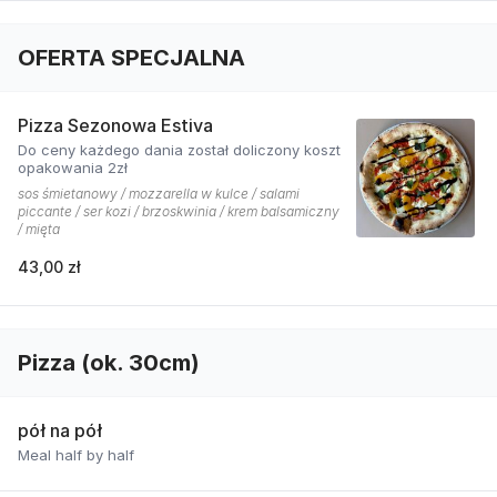
OFERTA SPECJALNA
Pizza Sezonowa Estiva
Do ceny każdego dania został doliczony koszt
opakowania 2zł
sos śmietanowy / mozzarella w kulce / salami
piccante / ser kozi / brzoskwinia / krem balsamiczny
/ mięta
43,00 zł
Pizza (ok. 30cm)
pół na pół
Meal half by half