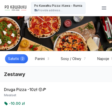
Po kawałku Pizza i kawa - OFICJALNA STRONA - Po Kawałku Pizza i Kawa - Rumia
Po Kawałku Pizza i Kawa - Rumia
Provide address...
Sałatki
Panini
Sosy / Oliwy
Napoje
2
3
7
Zestawy
Druga Pizza -10zł 🤑🍕
Mealset
-
10.00 zł