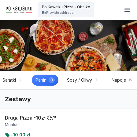
Po kawałku Pizza i kawa - OFICJALNA STRONA - Po Kawałku Pizza - Obłuże
Po Kawałku Pizza - Obłuże
Provide address...
Sałatki
Panini
Sosy / Oliwy
Napoje
2
3
7
15
Zestawy
Druga Pizza -10zł 🤑🍕
Mealset
-
10.00 zł