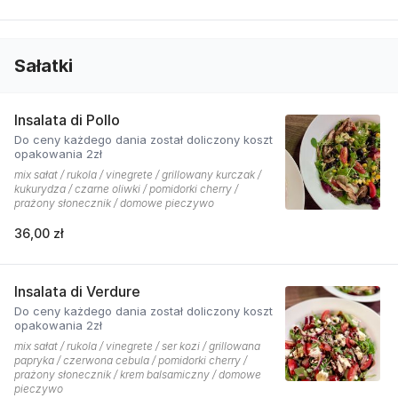
Sałatki
Insalata di Pollo
Do ceny każdego dania został doliczony koszt
opakowania 2zł
mix sałat / rukola / vinegrete / grillowany kurczak /
kukurydza / czarne oliwki / pomidorki cherry /
prażony słonecznik / domowe pieczywo
36,00 zł
Insalata di Verdure
Do ceny każdego dania został doliczony koszt
opakowania 2zł
mix sałat / rukola / vinegrete / ser kozi / grillowana
papryka / czerwona cebula / pomidorki cherry /
prażony słonecznik / krem balsamiczny / domowe
pieczywo