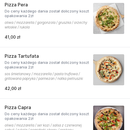
Pizza Pera
Do ceny każdego dania został doliczony koszt
opakowania 2zł
oliwa / mozzarella / gorgonzola / gruszka / orzechy
włoskie / rukola
41,00 zł
Pizza Tartufata
Do ceny każdego dania został doliczony koszt
opakowania 2zł
sos śmietanowy / mozzarella / pasta truflowa /
grillowana papryka / parmezan / natka pietruszki
42,00 zł
Pizza Capra
Do ceny każdego dania został doliczony koszt
opakowania 2zł
oliwa / mozzarella / ser kozi / salsa z czerwonej
cebuli / rukola / pomidorki cherry / prażony