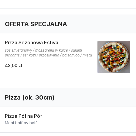
OFERTA SPECJALNA
Pizza Sezonowa Estiva
sos śmietanowy / mozzarella w kulce / salami
piccante / ser kozi / brzoskwinia / balsamico / mięta
43,00 zł
Pizza (ok. 30cm)
Pizza Pół na Pół
Meal half by half