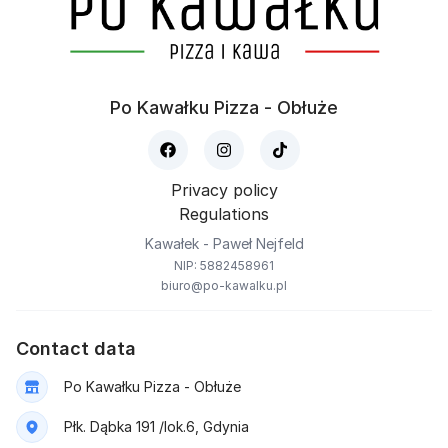
Po Kawałku Pizza - Obłuże
Privacy policy
Regulations
Kawałek - Paweł Nejfeld
NIP: 5882458961
biuro@po-kawalku.pl
Contact data
Po Kawałku Pizza - Obłuże
Płk. Dąbka 191 /lok.6, Gdynia