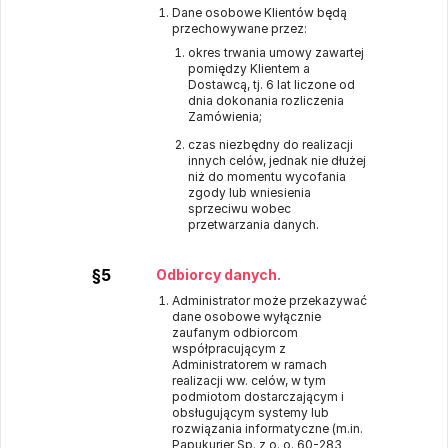
Dane osobowe Klientów będą
przechowywane przez:
okres trwania umowy zawartej
pomiędzy Klientem a
Dostawcą, tj. 6 lat liczone od
dnia dokonania rozliczenia
Zamówienia;
czas niezbędny do realizacji
innych celów, jednak nie dłużej
niż do momentu wycofania
zgody lub wniesienia
sprzeciwu wobec
przetwarzania danych.
§5
Odbiorcy danych.
Administrator może przekazywać
dane osobowe wyłącznie
zaufanym odbiorcom
współpracującym z
Administratorem w ramach
realizacji ww. celów, w tym
podmiotom dostarczającym i
obsługującym systemy lub
rozwiązania informatyczne (m.in.
Papukurier Sp. z o. o. 60-283