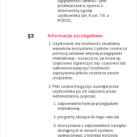
oglądalności Serwisu – pliki
przetwarzane w oparciu o
dobrowolną zgodę
użytkownika (art. 6 ust. 1 lit. a
RODO),;
§3
Informacje szczegółowe.
Użytkownik ma możliwość określenia
warunków korzystania z plików cookie za
pomocą ustawień własnej przeglądarki
internetowej - oznacza to, że może np.
częściowo ograniczyć (np. czasowo) lub
całkowicie wyłączyć możliwość
zapisywania plików cookie na swoim
urządzeniu.
Pliki cookie mogą być usunięte przez
użytkownika po ich zapisaniu przez
Administratora, poprzez:
odpowiednie funkcje przeglądarki
internetowej,
programy służące do tego celu lub
skorzystanie z odpowiednich narzędzi
dostępnych w ramach systemu
operacyjnego, z którego korzysta