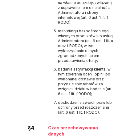
na własne potrzeby, związanej
z usprawnieniem działalności
Administratora i strony
internetowej (art. 6 ust. 1 lit. f
RODO);
marketingu bezpośredniego
własnych produktów lub usług
Administratora (art. 6 ust. 1 lit. a
oraz f RODO), w tym
wykorzystanie danych
zgromadzonych celem
przedstawienia oferty;
badania satysfakcji klienta, w
tym zbierania ocen i opinii po
wykonanej dostawie oraz
przydzielanie rabatów za
wzięcie udziału w badania (art.
6 ust. 1 lit. f RODO);
dochodzenia swoich praw lub
ochrony przed roszczeniami
(art. 6 ust. 1 lit. f RODO).
§4
Czas przechowywania
danych.