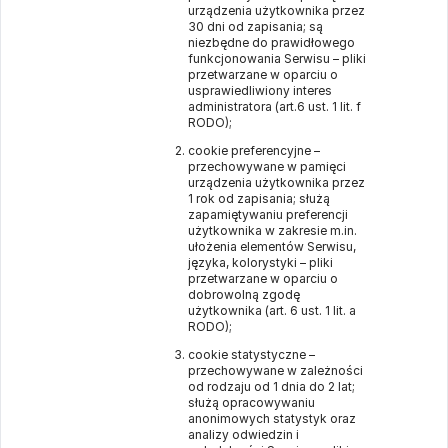
urządzenia użytkownika przez
30 dni od zapisania; są
niezbędne do prawidłowego
funkcjonowania Serwisu – pliki
przetwarzane w oparciu o
usprawiedliwiony interes
administratora (art.6 ust. 1 lit. f
RODO);
cookie preferencyjne –
przechowywane w pamięci
urządzenia użytkownika przez
1 rok od zapisania; służą
zapamiętywaniu preferencji
użytkownika w zakresie m.in.
ułożenia elementów Serwisu,
języka, kolorystyki – pliki
przetwarzane w oparciu o
dobrowolną zgodę
użytkownika (art. 6 ust. 1 lit. a
RODO);
cookie statystyczne –
przechowywane w zależności
od rodzaju od 1 dnia do 2 lat;
służą opracowywaniu
anonimowych statystyk oraz
analizy odwiedzin i