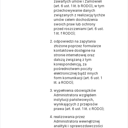
zawartych umów i Zamówień
(art. 6 ust. 1 lit. b RODO), w tym
przechowywanie danych
związanych z realizacją tychże
umów celem dochodzenia
swoich praw lub ochrony
przed roszczeniami (art. 6 ust.
1 lit. f RODO);
odpowiedzi na zapytania
złożone poprzez formularze
kontaktowe dostępne na
stronie internetowej oraz
dalszą związaną z tym
korespondencją, za
pośrednictwem poczty
elektronicznej bądź innych
form komunikacji (art. 6 ust. 1
lit. a RODO);
wypełnienia obowiązków
Administratora względem
instytucji państwowych,
wynikających z przepisów
prawa (art. 6 ust. 1 lit. c RODO);
realizowania przez
Administratora wewnętrznej
analityki i sprawozdawczości